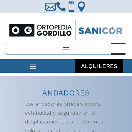




Búsqueda
de
productos
ALQUILERES
ANDADORES
Los andadores ofrecen apoyo,
estabilidad y seguridad en el
desplazamiento diario. Son una
solución práctica para personas