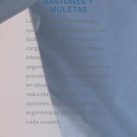
BASTONES Y
MULETAS
Las muletas y bastones son
ayudas técnicas diseñadas para
facilitar la marcha y reducir la
carga sobre las extremidades
inferiores. Aportan equilibrio,
seguridad y comodidad tanto en
procesos de recuperación como
en situaciones de movilidad
reducida. Contamos con
opciones regulables, ligeras y
ergonómicas para adaptarse a
cada usuario.