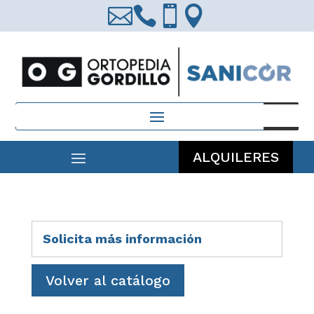




Búsqueda
de
productos
ALQUILERES
Solicita más información
Volver al catálogo