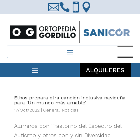




Búsqueda
de
productos
ALQUILERES
Ethos prepara otra canción inclusiva navideña
para ‘Un mundo más amable’
17/Oct/2022
|
General
,
Noticias
Alumnos con Trastorno del Espectro del
Autismo y otros con y sin Diversidad