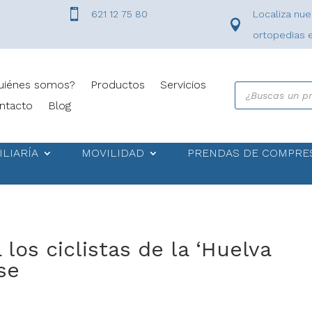

621 12 75 80
Localiza nue

ortopedias 
uiénes somos?
Productos
Servicios
Búsqueda
de
ntacto
Blog
productos
ILIARÍA
MOVILIDAD
PRENDAS DE COMPRE
los ciclistas de la ‘Huelva
se