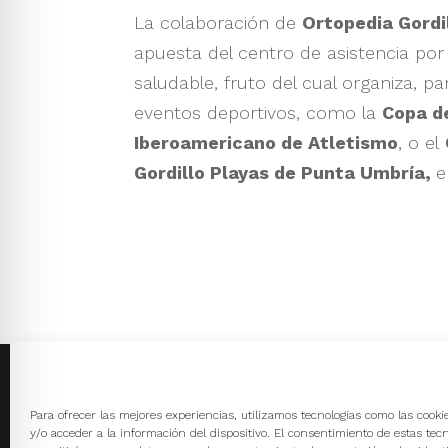
La colaboración de
Ortopedia Gordi
apuesta del centro de asistencia po
saludable, fruto del cual organiza, p
eventos deportivos, como la
Copa d
Iberoamericano de Atletismo
, o el
Gordillo Playas de Punta Umbría,
e
Calle Dr. Juan Nicolás
Avd. Diego Mor
Para ofrecer las mejores experiencias, utilizamos tecnologías como las cook
Márquez, 8 Huelva
Huelva
y/o acceder a la información del dispositivo. El consentimiento de estas tec