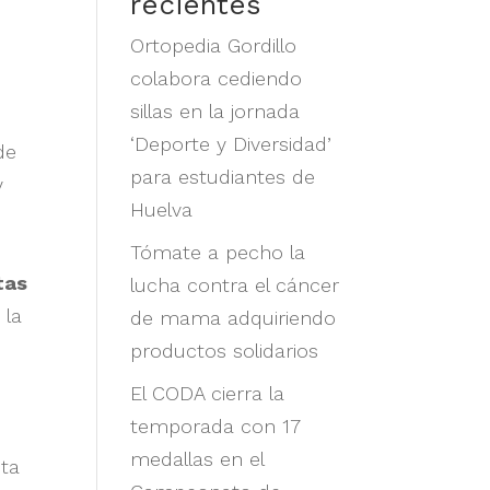
recientes
Ortopedia Gordillo
colabora cediendo
sillas en la jornada
‘Deporte y Diversidad’
de
para estudiantes de
y
Huelva
o
Tómate a pecho la
tas
lucha contra el cáncer
 la
de mama adquiriendo
productos solidarios
El CODA cierra la
temporada con 17
medallas en el
eta