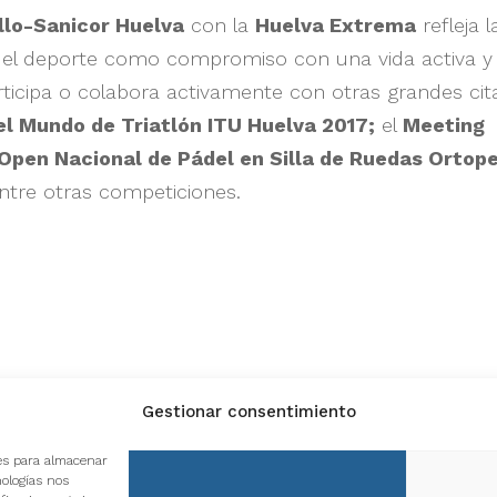
llo-Sanicor Huelva
con la
Huelva Extrema
refleja l
r el deporte como compromiso con una vida activa y
articipa o colabora activamente con otras grandes cit
el Mundo de Triatlón ITU Huelva 2017;
el
Meeting
Open Nacional de Pádel en Silla de Ruedas Ortop
ntre otras competiciones.
Gestionar consentimiento
ón, 16
Calle Guillermo Poole de
Avda. 28
ies para almacenar
Arcos, 6 Huelva
Bollullo
nologías nos
Cdo.- H