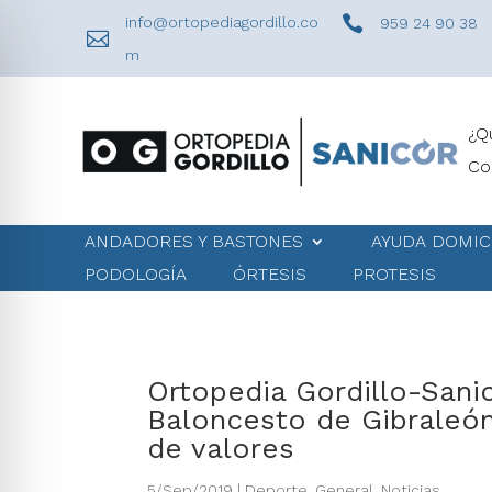

info@ortopediagordillo.co
959 24 90 38

m
¿Q
Co
ANDADORES Y BASTONES
AYUDA DOMIC
PODOLOGÍA
ÓRTESIS
PROTESIS
Ortopedia Gordillo-Sani
Baloncesto de Gibraleón
de valores
5/Sep/2019
|
Deporte
,
General
,
Noticias