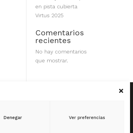
en pista cubierta
Virtus 2025
Comentarios
recientes
No hay comentarios
que mostrar.
 de Febrero, 141
s Par del
uelva
Denegar
Ver preferencias
o y Fax:
959 412 342