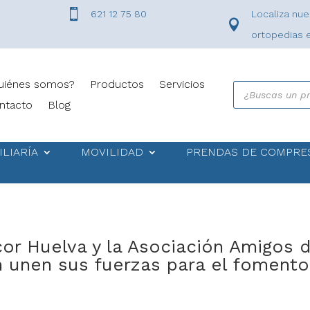

621 12 75 80
Localiza nue

ortopedias 
uiénes somos?
Productos
Servicios
Búsqueda
de
ntacto
Blog
productos
ILIARÍA
MOVILIDAD
PRENDAS DE COMPRE
cor Huelva y la Asociación Amigos d
 unen sus fuerzas para el fomento