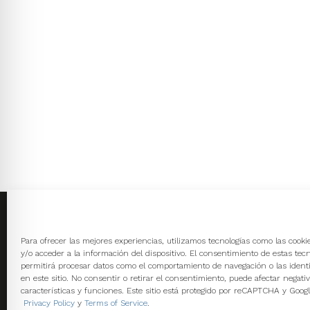
Calle Dr. Juan Nicolás
Avd. Diego Mor
Para ofrecer las mejores experiencias, utilizamos tecnologías como las cook
Márquez, 8 Huelva
Huelva
y/o acceder a la información del dispositivo. El consentimiento de estas tec
Teléfono y Fax:
959 249 038
Teléfono:
959 
permitirá procesar datos como el comportamiento de navegación o las identi
959 290 562
en este sitio. No consentir o retirar el consentimiento, puede afectar negati
características y funciones. Este sitio está protegido por reCAPTCHA y Googl
Privacy Policy
y
Terms of Service
.