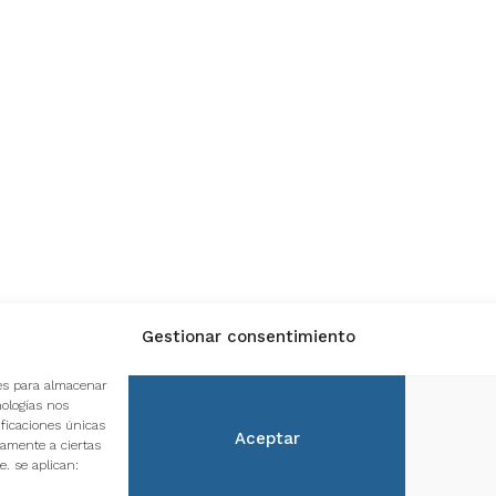
Gestionar consentimiento
ón, 16
Calle Guillermo Poole de
Avda. 28
ies para almacenar
Arcos, 6 Huelva
Bollullo
nologías nos
Cdo.- H
151 996
- Fax:
Teléfono:
959 815 505
ficaciones únicas
Aceptar
Teléfon
vamente a ciertas
e. se aplican: