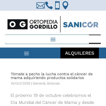




Búsqueda
de
productos
ALQUILERES
Tómate a pecho la lucha contra el cáncer de
mama adquiriendo productos solidarios
14/Oct/2025
|
General
,
Noticias
El próximo 19 de octubre celebramos el
Día Mundial del Cáncer de Mama y desde