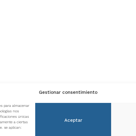
Gestionar consentimiento
ón, 16
Calle Guillermo Poole de
Avda. 28
ies para almacenar
Arcos, 6 Huelva
Bollullo
nologías nos
Cdo.- H
151 996
- Fax:
Teléfono:
959 815 505
ficaciones únicas
Aceptar
Teléfon
vamente a ciertas
e. se aplican: