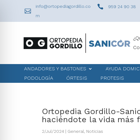

info@ortopediagordillo.co
959 24 90 38

m
¿Q
Co
ANDADORES Y BASTONES
AYUDA DOMIC
PODOLOGÍA
ÓRTESIS
PROTESIS
Ortopedia Gordillo-Sani
haciéndote la vida más f
2/Jul/2024
|
General
,
Noticias