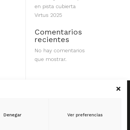
en pista cubierta
Virtus 2025
Comentarios
recientes
No hay comentarios
que mostrar.
 de Febrero, 141
s Par del
uelva
Denegar
Ver preferencias
o y Fax:
959 412 342