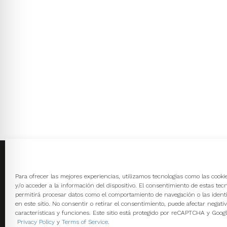
Calle Dr. Juan Nicolás
Avd. Diego Mor
Para ofrecer las mejores experiencias, utilizamos tecnologías como las cook
Márquez, 8 Huelva
Huelva
y/o acceder a la información del dispositivo. El consentimiento de estas tec
Teléfono y Fax:
959 249 038
Teléfono:
959 
permitirá procesar datos como el comportamiento de navegación o las identi
959 290 562
en este sitio. No consentir o retirar el consentimiento, puede afectar negati
características y funciones. Este sitio está protegido por reCAPTCHA y Googl
Privacy Policy
y
Terms of Service
.