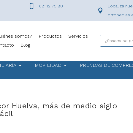

621 12 75 80
Localiza nue

ortopedias 
uiénes somos?
Productos
Servicios
Búsqueda
de
ntacto
Blog
productos
ILIARÍA
MOVILIDAD
PRENDAS DE COMPRE
cor Huelva, más de medio siglo
ácil