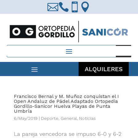




Búsqueda
de
productos
ALQUILERES
Francisco Bernal y M. Muñoz conquistan el I
Open Andaluz de Pádel Adaptado Ortopedia
Gordillo-Sanicor Huelva Playas de Punta
Umbría
6/May/2019
|
Deporte
,
General
,
Noticias
La pareja vencedora se impuso 6-0 y 6-2