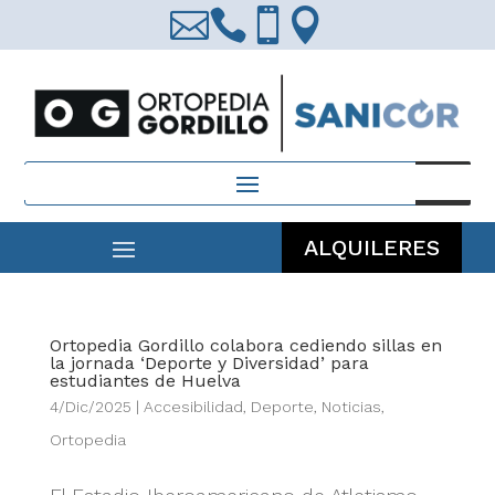




Búsqueda
de
productos
ALQUILERES
Ortopedia Gordillo colabora cediendo sillas en
la jornada ‘Deporte y Diversidad’ para
estudiantes de Huelva
4/Dic/2025
|
Accesibilidad
,
Deporte
,
Noticias
,
Ortopedia