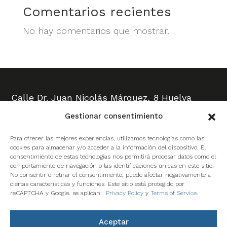
Comentarios recientes
No hay comentarios que mostrar.
Calle Dr. Juan Nicolás Márquez, 8 Huelva
Teléfono y Fax:
959 249 038
Gestionar consentimiento
Avd. Diego Morón, 16
Huelva
Para ofrecer las mejores experiencias, utilizamos tecnologías como las
Teléfono:
959 151 996
- Fax: 959 290 562
cookies para almacenar y/o acceder a la información del dispositivo. El
consentimiento de estas tecnologías nos permitirá procesar datos como el
Calle Guillermo Poole de Arcos, 6 Huelva
comportamiento de navegación o las identificaciones únicas en este sitio.
No consentir o retirar el consentimiento, puede afectar negativamente a
Teléfono:
959 815 505
ciertas características y funciones. Este sitio está protegido por
Avda. 28 de Febrero, 141 Bollullos Par del
reCAPTCHA y Google. se aplican:
Privacy Policy
y
Terms of Service
.
Cdo.- Huelva
Teléfono y Fax:
959 412 342
Aceptar