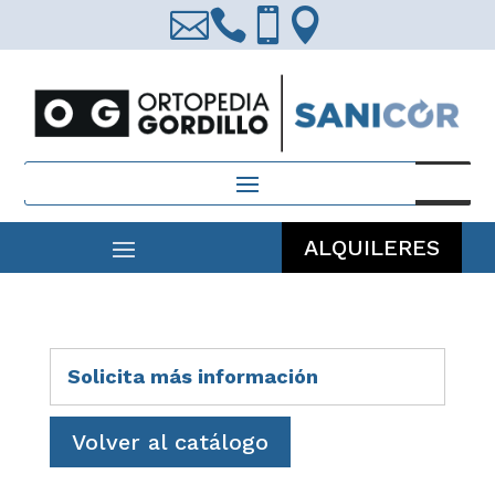




Búsqueda
de
productos
ALQUILERES
Solicita más información
Volver al catálogo