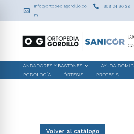

info@ortopediagordillo.co
959 24 90 38

m
¿Q
Co
ANDADORES Y BASTONES
AYUDA DOMIC
PODOLOGÍA
ÓRTESIS
PROTESIS
Volver al catálogo