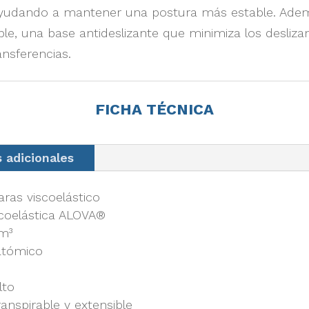
 ayudando a mantener una postura más estable. Ade
ble, una base antideslizante que minimiza los desliz
ansferencias.
FICHA TÉCNICA
s adicionales
aras viscoelástico
scoelástica ALOVA®
/m³
atómico
lto
anspirable y extensible