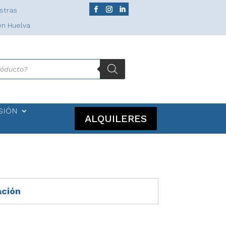
stras
en Huelva
SIÓN
ALQUILERES
ación