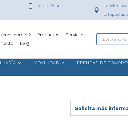

621 12 75 80
Localiza nue

ortopedias 
uiénes somos?
Productos
Servicios
Búsqueda
de
ntacto
Blog
productos
ILIARÍA
MOVILIDAD
PRENDAS DE COMPRE
Solicita más inform