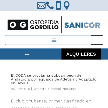




Búsqueda
de
productos
ALQUILERES
El CODA se proclama subcampeón de
Andalucía por equipos de Atletismo Adaptado
en Sevilla
16/Abr/2025
|
Deporte
,
General
,
Noticias
El club onubense, primer clasificado en